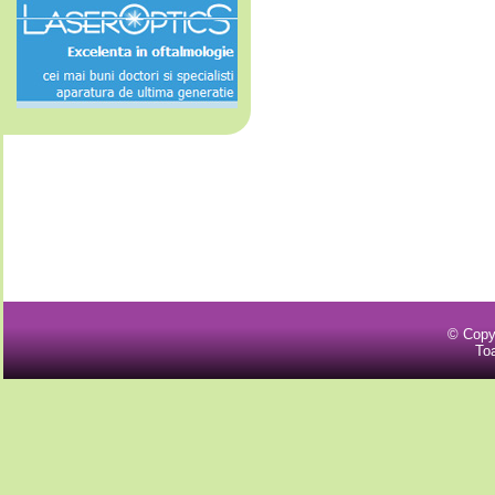
© Copy
Toa